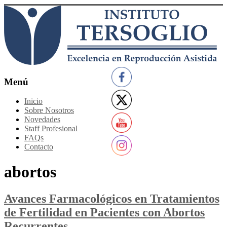
Saltar
al
contenido
Instituto
Menú
Tersoglio
Inicio
Sobre Nosotros
Reproducción
Novedades
Asistida
Staff Profesional
FAQs
Contacto
abortos
Avances Farmacológicos en Tratamientos
de Fertilidad en Pacientes con Abortos
Recurrentes