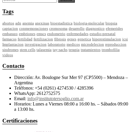
Tags
abortos
adn
anemia
anexinas
bioestadistica
biologia-molecular
biopsia
captacion
conmemoraciones
cromosoma
desarrollo
diagnostico
efemerides
embarazo
embriones
emscs
endometrio
enfermedades
estudio-prenatal
farmacos
fertilidad
fertilizacion
fibrosis
genes
genetica
hiperestimulacion
icsi
Implantacion
investigacion
laboratorio
medicos
microdelecion
reproduccion
sindromes
stem cells
talasemia
tay-sachs
terapia
tratamientos
trombofilia
videos
Contacto
Dirección: Av. Boulogne Sur Mer 97 (CP5500) – Mendoza –
Argentina
Teléfonos: +54 (0261) 4274530 / 4285396
WhatsApp: 2612752575
Email:
info@institutotersoglio.com.ar
Horarios: Lunes a Viernes 08:00 a 16:00 hs. – Sábados 09:00
a 13:00 hs.
Certificaciones