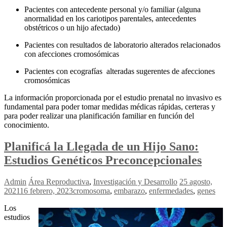
Pacientes con antecedente personal y/o familiar (alguna
anormalidad en los cariotipos parentales, antecedentes
obstétricos o un hijo afectado)
Pacientes con resultados de laboratorio alterados relacionados
con afecciones cromosómicas
Pacientes con ecografías alteradas sugerentes de afecciones
cromosómicas
La información proporcionada por el estudio prenatal no invasivo es
fundamental para poder tomar medidas médicas rápidas, certeras y
para poder realizar una planificación familiar en función del
conocimiento.
Planificá la Llegada de un Hijo Sano:
Estudios Genéticos Preconcepcionales
Admin
Área Reproductiva
,
Investigación y Desarrollo
25 agosto,
2021
16 febrero, 2023
cromosoma
,
embarazo
,
enfermedades
,
genes
Los
estudios