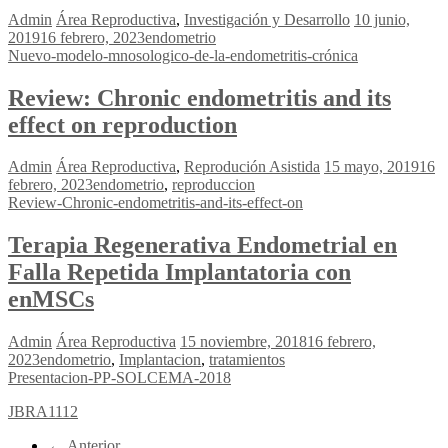
Admin
Área Reproductiva
,
Investigación y Desarrollo
10 junio,
2019
16 febrero, 2023
endometrio
Nuevo-modelo-mnosologico-de-la-endometritis-crónica
Review: Chronic endometritis and its
effect on reproduction
Admin
Área Reproductiva
,
Reprodución Asistida
15 mayo, 2019
16
febrero, 2023
endometrio
,
reproduccion
Review-Chronic-endometritis-and-its-effect-on
Terapia Regenerativa Endometrial en
Falla Repetida Implantatoria con
enMSCs
Admin
Área Reproductiva
15 noviembre, 2018
16 febrero,
2023
endometrio
,
Implantacion
,
tratamientos
Presentacion-PP-SOLCEMA-2018
JBRA1112
← Anterior