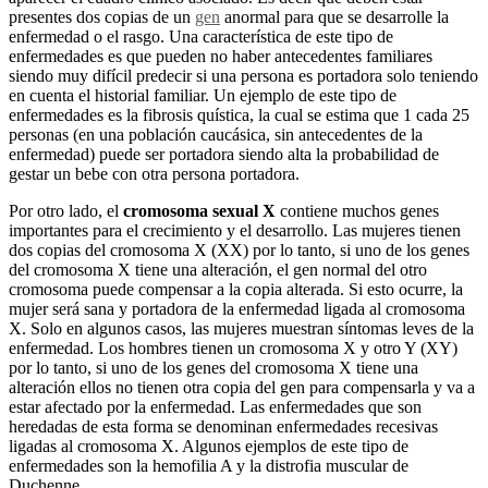
presentes dos copias de un
gen
anormal para que se desarrolle la
enfermedad o el rasgo. Una característica de este tipo de
enfermedades es que pueden no haber antecedentes familiares
siendo muy difícil predecir si una persona es portadora solo teniendo
en cuenta el historial familiar. Un ejemplo de este tipo de
enfermedades es la fibrosis quística, la cual se estima que 1 cada 25
personas (en una población caucásica, sin antecedentes de la
enfermedad) puede ser portadora siendo alta la probabilidad de
gestar un bebe con otra persona portadora.
Por otro lado, el
cromosoma sexual X
contiene muchos genes
importantes para el crecimiento y el desarrollo. Las mujeres tienen
dos copias del cromosoma X (XX) por lo tanto, si uno de los genes
del cromosoma X tiene una alteración, el gen normal del otro
cromosoma puede compensar a la copia alterada. Si esto ocurre, la
mujer será sana y portadora de la enfermedad ligada al cromosoma
X. Solo en algunos casos, las mujeres muestran síntomas leves de la
enfermedad. Los hombres tienen un cromosoma X y otro Y (XY)
por lo tanto, si uno de los genes del cromosoma X tiene una
alteración ellos no tienen otra copia del gen para compensarla y va a
estar afectado por la enfermedad. Las enfermedades que son
heredadas de esta forma se denominan enfermedades recesivas
ligadas al cromosoma X. Algunos ejemplos de este tipo de
enfermedades son la hemofilia A y la distrofia muscular de
Duchenne.