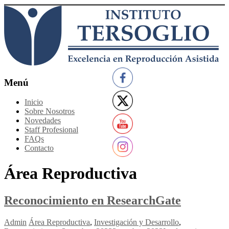
Saltar
al
contenido
Instituto
Menú
Tersoglio
Inicio
Sobre Nosotros
Reproducción
Novedades
Asistida
Staff Profesional
FAQs
Contacto
Área Reproductiva
Reconocimiento en ResearchGate
Admin
Área Reproductiva
,
Investigación y Desarrollo
,