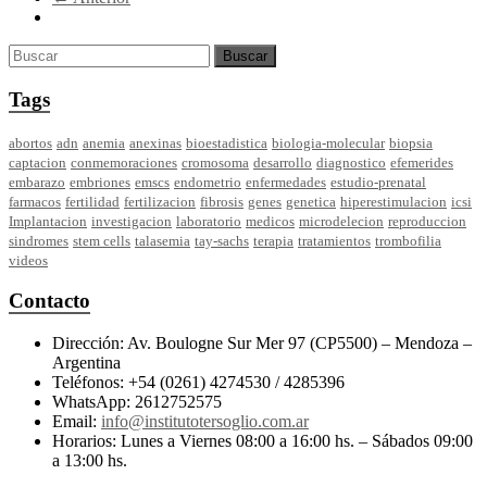
Tags
abortos
adn
anemia
anexinas
bioestadistica
biologia-molecular
biopsia
captacion
conmemoraciones
cromosoma
desarrollo
diagnostico
efemerides
embarazo
embriones
emscs
endometrio
enfermedades
estudio-prenatal
farmacos
fertilidad
fertilizacion
fibrosis
genes
genetica
hiperestimulacion
icsi
Implantacion
investigacion
laboratorio
medicos
microdelecion
reproduccion
sindromes
stem cells
talasemia
tay-sachs
terapia
tratamientos
trombofilia
videos
Contacto
Dirección: Av. Boulogne Sur Mer 97 (CP5500) – Mendoza –
Argentina
Teléfonos: +54 (0261) 4274530 / 4285396
WhatsApp: 2612752575
Email:
info@institutotersoglio.com.ar
Horarios: Lunes a Viernes 08:00 a 16:00 hs. – Sábados 09:00
a 13:00 hs.