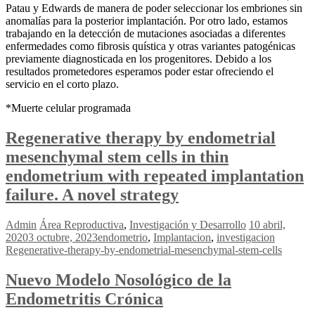
Patau y Edwards de manera de poder seleccionar los embriones sin
anomalías para la posterior implantación. Por otro lado, estamos
trabajando en la detección de mutaciones asociadas a diferentes
enfermedades como fibrosis quística y otras variantes patogénicas
previamente diagnosticada en los progenitores. Debido a los
resultados prometedores esperamos poder estar ofreciendo el
servicio en el corto plazo.
*Muerte celular programada
Regenerative therapy by endometrial
mesenchymal stem cells in thin
endometrium with repeated implantation
failure. A novel strategy
Admin
Área Reproductiva
,
Investigación y Desarrollo
10 abril,
2020
3 octubre, 2023
endometrio
,
Implantacion
,
investigacion
Regenerative-therapy-by-endometrial-mesenchymal-stem-cells
Nuevo Modelo Nosológico de la
Endometritis Crónica