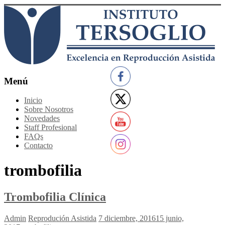
Saltar
al
contenido
Instituto
Menú
Tersoglio
Inicio
Sobre Nosotros
Reproducción
Novedades
Asistida
Staff Profesional
FAQs
Contacto
trombofilia
Trombofilia Clínica
Admin
Reprodución Asistida
7 diciembre, 2016
15 junio,