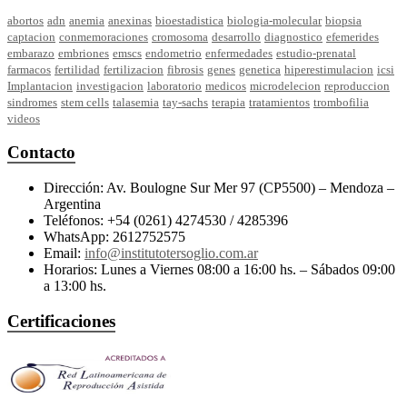
abortos
adn
anemia
anexinas
bioestadistica
biologia-molecular
biopsia
captacion
conmemoraciones
cromosoma
desarrollo
diagnostico
efemerides
embarazo
embriones
emscs
endometrio
enfermedades
estudio-prenatal
farmacos
fertilidad
fertilizacion
fibrosis
genes
genetica
hiperestimulacion
icsi
Implantacion
investigacion
laboratorio
medicos
microdelecion
reproduccion
sindromes
stem cells
talasemia
tay-sachs
terapia
tratamientos
trombofilia
videos
Contacto
Dirección: Av. Boulogne Sur Mer 97 (CP5500) – Mendoza –
Argentina
Teléfonos: +54 (0261) 4274530 / 4285396
WhatsApp: 2612752575
Email:
info@institutotersoglio.com.ar
Horarios: Lunes a Viernes 08:00 a 16:00 hs. – Sábados 09:00
a 13:00 hs.
Certificaciones